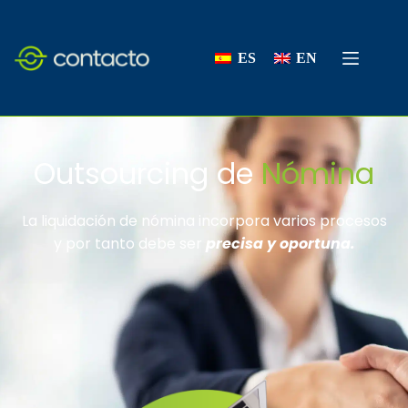
ES
EN
Outsourcing de
Nómina
La liquidación de nómina incorpora varios procesos
y por tanto debe ser
precisa y oportuna.